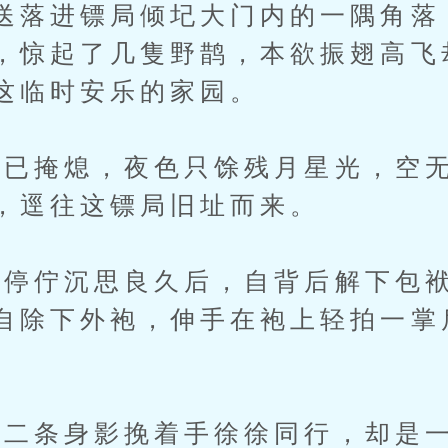
送落进镖局倾圮大门内的一隅角落
，惊起了几隻野鹊，本欲振翅高飞
这临时安乐的家园。
掩熄，夜色只馀残月星光，空无
，逕往这镖局旧址而来。
佇沉思良久后，自背后解下包袱
自除下外袍，伸手在袍上轻拍一掌
条身影挽着手徐徐同行，却是一