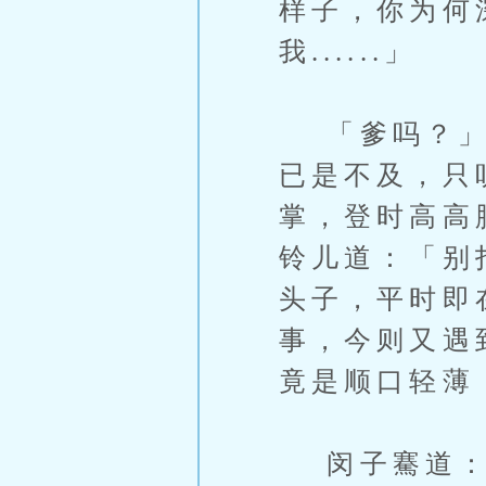
样子，你为何
我......」
「爹吗？」那
已是不及，只
掌，登时高高
铃儿道：「别
头子，平时即
事，今则又遇
竟是顺口轻薄
闵子騫道：「