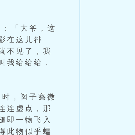
：「大爷，这
影在这儿徘
就不见了，我
叫我给给给，
时，闵子騫微
连连虚点，那
随即一物飞入
得此物似乎蠕