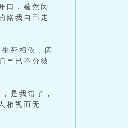
开口，驀然闵
的路我自己走
生死相依，闵
们早已不分彼
，是我错了，
人相视而无