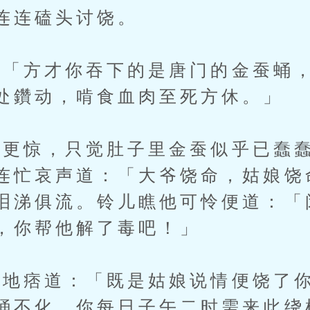
连连磕头讨饶。
方才你吞下的是唐门的金蚕蛹，
处鑽动，啃食血肉至死方休。」
惊，只觉肚子里金蚕似乎已蠢蠢
连忙哀声道：「大爷饶命，姑娘饶
泪涕俱流。铃儿瞧他可怜便道：「
，你帮他解了毒吧！」
痞道：「既是姑娘说情便饶了你
蛹不化，你每日子午二时需来此绕