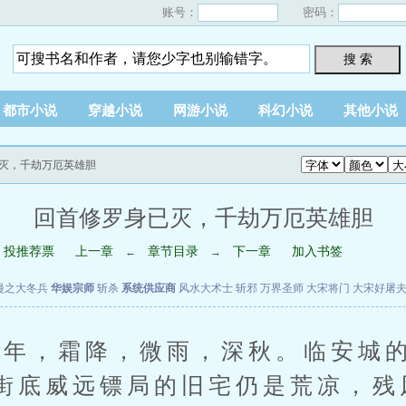
账号：
密码：
搜 索
都市小说
穿越小说
网游小说
科幻小说
其他小说
已灭，千劫万厄英雄胆
回首修罗身已灭，千劫万厄英雄胆
投推荐票
上一章
章节目录
下一章
加入书签
←
→
漫之大冬兵
华娱宗师
斩杀
系统供应商
风水大术士
斩邪
万界圣师
大宋将门
大宋好屠
，霜降，微雨，深秋。临安城的
街底威远镖局的旧宅仍是荒凉，残