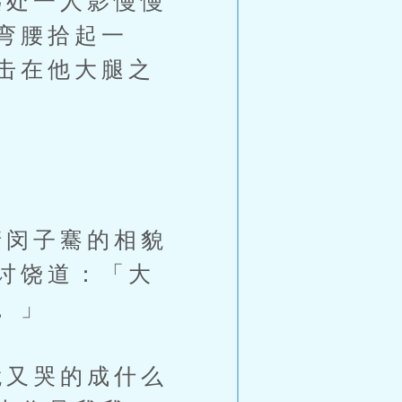
处一人影慢慢
弯腰拾起一
击在他大腿之
闵子騫的相貌
讨饶道：「大
。」
又哭的成什么