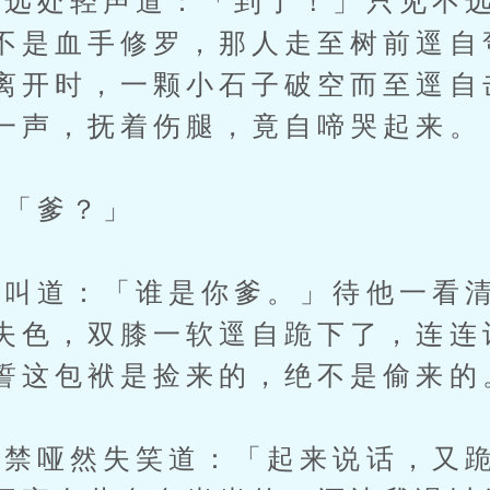
处轻声道：「到了！」只见不远
不是血手修罗，那人走至树前逕自
离开时，一颗小石子破空而至逕自
一声，抚着伤腿，竟自啼哭起来。
「爹？」
道：「谁是你爹。」待他一看清
失色，双膝一软逕自跪下了，连连
誓这包袱是捡来的，绝不是偷来的
哑然失笑道：「起来说话，又跪