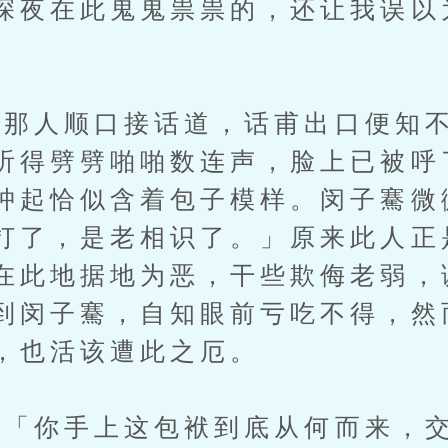
深夜在此鬼鬼祟祟的，还让我误以
人顺口接话道，话甫出口便知不
听得劈劈啪啪数连声，脸上已被呼
肿起恰似含着包子模样。闵子騫微
打了，是老相识了。」原来此人正
在此地据地为恶，干些欺侮老弱，
到闵子騫，自知眼前亏吃不得，然
，也活该遭此之厄。
你手上这包袱到底从何而来，交