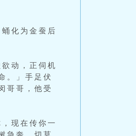
蛹化为金蚕后
欲动，正伺机
命。」手足伏
闵哥哥，他受
，现在传你一
树急奔，切莫