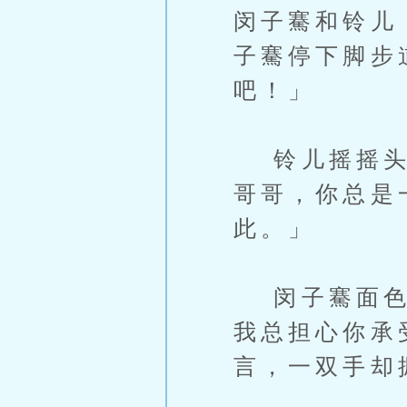
闵子騫和铃儿
子騫停下脚步
吧！」
铃儿摇摇头柔
哥哥，你总是
此。」
闵子騫面色一
我总担心你承
言，一双手却