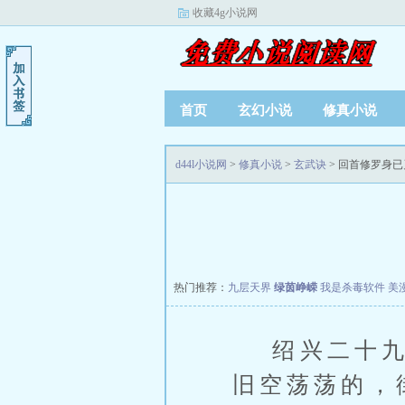
收藏4g小说网
首页
玄幻小说
修真小说
d44l小说网
>
修真小说
>
玄武诀
> 回首修罗身
热门推荐：
九层天界
绿茵峥嵘
我是杀毒软件
美
绍兴二十九年
旧空荡荡的，