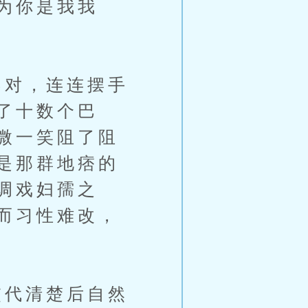
为你是我我
对，连连摆手
了十数个巴
微一笑阻了阻
是那群地痞的
调戏妇孺之
而习性难改，
代清楚后自然