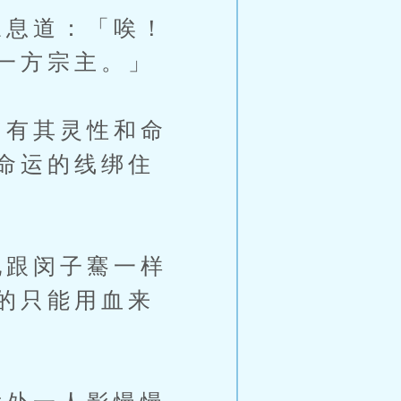
息道：「唉！
一方宗主。」
有其灵性和命
命运的线绑住
跟闵子騫一样
的只能用血来