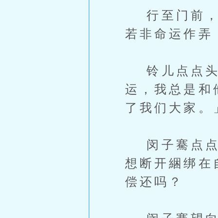
行至门前，闵
若非命运作弄
铃儿点点头道
运，我总是和
了我们大家。
闵子騫点点头
想断开綑绑在
偿还吗？