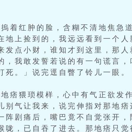
着红肿的脸，含糊不清地焦急道
在地上捡到的，我远远看到一个人
来发点小财，谁知才到这里，那人
的，我敢发誓若说的有一句谎言，
打死。」说完逕自瞥了铃儿一眼。
痞猥琐模样，心中有气正欲发作
儿别气让我来，说完伸指对那地痞
一阵剧痛后，嘴巴竟不自觉张开，
喉咙，已自吞了进去。那地痞只觉