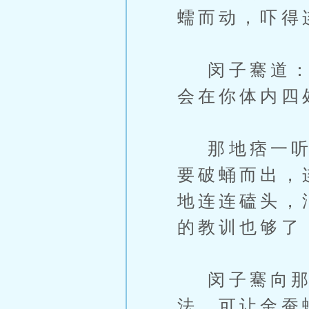
蠕而动，吓得
闵子騫道：「
会在你体内四
那地痞一听更
要破蛹而出，
地连连磕头，
的教训也够了
闵子騫向那地
法，可让金蚕