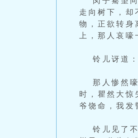
闵子騫望向远
走向树下，却
物，正欲转身
上，那人哀嚎
铃儿讶道：
那人惨然嚎叫
时，瞿然大惊
爷饶命，我发
铃儿见了不禁