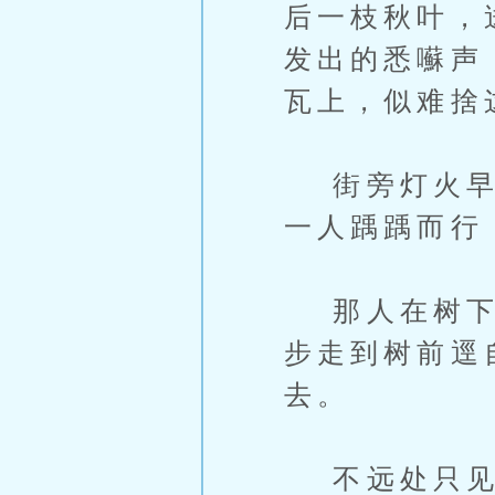
后一枝秋叶，
发出的悉囌声
瓦上，似难捨
街旁灯火早已
一人踽踽而行
那人在树下停
步走到树前逕
去。
不远处只见二