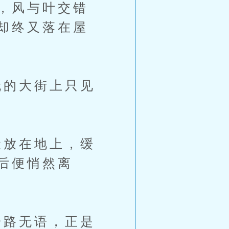
，风与叶交错
却终又落在屋
的大街上只见
放在地上，缓
后便悄然离
路无语，正是