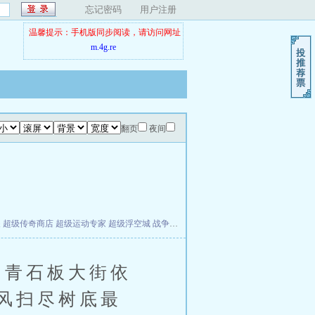
忘记密码
用户注册
温馨提示：手机版同步阅读，请访问网址
m.4g.re
翻页
夜间
夫
超级传奇商店
超级运动专家
超级浮空城
战争天堂
混元道纪
教练万岁
都市全能巨星
青石板大街依
风扫尽树底最