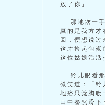
放了你」
那地痞一手摀
真的是我方才
回，便想说过
这才捡起包袱
这位姑娘活活
铃儿眼看那地
微笑道：「铃
地痞只觉胸腹
口中驀然滑下