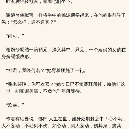
叶玄凌轻轻颔首，靠着他们坐下。
谢婉兮像献宝一样将手中的桃泥偶举起来，在他的眼前晃了
晃：“怎么样，逼不逼真？”
“尚可。”
谢婉兮凝结一滴精元，滴入其中。只见，一个娇俏的女孩在
身旁缓缓成形。
“神君，我唤何名？”她弯着腰施了一礼。
“赐名裴琇，你可欢喜？”她今日已不负裴珏所托，愿他们这
一世，能和谐美满，不负他千年所等待。
“欢喜。”
作者有话要说：佛曰:人生在世，如身处荆棘之中！心不动，
人不妄动，不动则不伤。如心动，则人妄动，伤其身，痛其