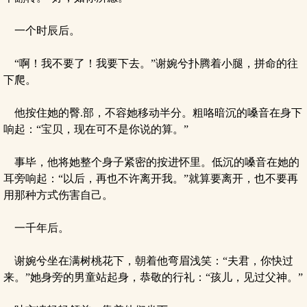
一个时辰后。
“啊！我不要了！我要下去。”谢婉兮扑腾着小腿，拼命的往
下爬。
他按住她的臀.部，不容她移动半分。粗咯暗沉的嗓音在身下
响起：“宝贝，现在可不是你说的算。”
事毕，他将她整个身子紧密的按进怀里。低沉的嗓音在她的
耳旁响起：“以后，再也不许离开我。”就算要离开，也不要再
用那种方式伤害自己。
一千年后。
谢婉兮坐在满树桃花下，朝着他弯眉浅笑：“夫君，你快过
来。”她身旁的男童站起身，恭敬的行礼：“孩儿，见过父神。”