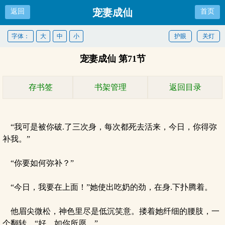
宠妻成仙
返回
首页
字体：
大
中
小
护眼
关灯
宠妻成仙 第71节
存书签
书架管理
返回目录
“我可是被你破.了三次身，每次都死去活来，今日，你得弥
补我。”
“你要如何弥补？”
“今日，我要在上面！”她使出吃奶的劲，在身.下扑腾着。
他眉尖微松，神色里尽是低沉笑意。搂着她纤细的腰肢，一
个翻转。“好，如你所愿。”