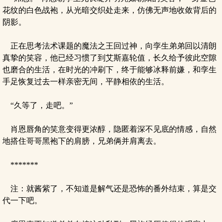
花纹的白色战袍，从光暗交织处走来，仿佛无声地收敛背后的
阴影。
正在思考法术课题的魔法之王回过神，向孪生弟弟回以清朗
真挚的笑容，他已经习惯了到艾斯嘉轮值，长久给予彼此空隙
也磨合的生活，在时光的冲刷下，终于能够冰释前嫌，和孪生
手足恢复过去一样亲密无间，平静相依的生活。
“久等了，走吧。”
肖恩唇角的笑意变得更浓醇，隐匿着深不见底的情感，自然
地搭住哥哥黑袍下的肩膀，兄弟俩并肩离去。
*******
注：就酱紫了，不知道是解气还是恐怖的番外结束，算是交
代一下吧。