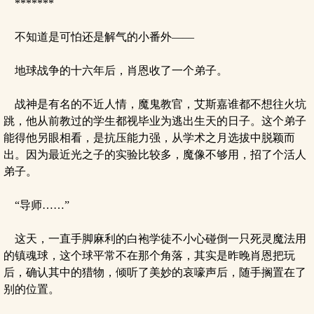
*******
不知道是可怕还是解气的小番外——
地球战争的十六年后，肖恩收了一个弟子。
战神是有名的不近人情，魔鬼教官，艾斯嘉谁都不想往火坑
跳，他从前教过的学生都视毕业为逃出生天的日子。这个弟子
能得他另眼相看，是抗压能力强，从学术之月选拔中脱颖而
出。因为最近光之子的实验比较多，魔像不够用，招了个活人
弟子。
“导师……”
这天，一直手脚麻利的白袍学徒不小心碰倒一只死灵魔法用
的镇魂球，这个球平常不在那个角落，其实是昨晚肖恩把玩
后，确认其中的猎物，倾听了美妙的哀嚎声后，随手搁置在了
别的位置。