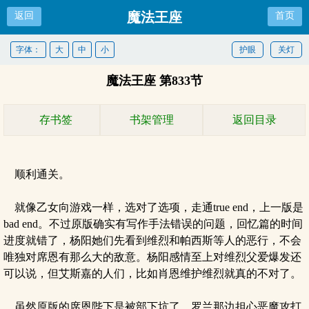
魔法王座
返回
首页
字体：
大
中
小
护眼
关灯
魔法王座 第833节
存书签
书架管理
返回目录
顺利通关。
就像乙女向游戏一样，选对了选项，走通true end，上一版是
bad end。不过原版确实有写作手法错误的问题，回忆篇的时间
进度就错了，杨阳她们先看到维烈和帕西斯等人的恶行，不会
唯独对席恩有那么大的敌意。杨阳感情至上对维烈父爱爆发还
可以说，但艾斯嘉的人们，比如肖恩维护维烈就真的不对了。
虽然原版的席恩陛下是被部下坑了，罗兰那边担心恶魔攻打