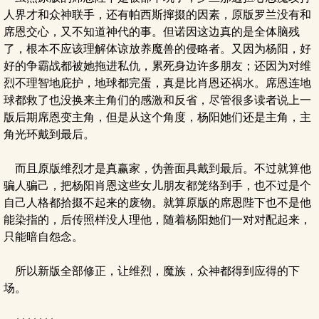
人界才和众神联手，还有帕西斯撺掇的因素，原版罗兰没有和
席恩交心，又不知道神代的事。但诺因这边真的是全体脑残
了，根本不应该理解体谅放养魔兽的侵略者。又因为杨阳，好
好的争霸战都被她拖进私仇，累死身边许多朋友；还因为对维
烈不理智地庇护，地球都完蛋，真是比肖恩还祸水。席恩连地
球都救了也没换来主角们的感激和反省，尽管很多读者说上一
版后期席恩变主角，但是从这个角度，杨阳她们还是主角，主
角光环戴到最后。
而且原版维烈才是真赢家，伪善面具戴到最后。不过就算他
骗人骗己，把杨阳肖恩这些女儿朋友都笼络到手，也不过是个
自己人格都拾掇不起来的废物。就算原版的席恩陛下也不是他
能染指的，后传照样没人理他，随着杨阳她们一对对配起来，
只能暗自怨念。
所以新版全部修正，让维烈，魔族，众神都得到应得的下
场。