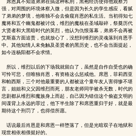
席恩真不知道弟弟在搞这种私刑，黑袍经历使得他观察力
强，对周围的环境体察入微，但是因为长久的孪生感应，看腻
了弟弟的梦境，他唯独不会去偷窥肖恩的私生活。当初得知七
魔将和五个幽鬼都被讨伐，维烈的魔核在圣域敲碎，祭奠历代
大贤者和大黑暗时代的英烈，他认为仇恨落幕，弟弟不会再被
艾斯嘉方面追责，也就放心了，没想到维烈的灵魂落到肖恩手
中。其他知情人未免触及圣贤者的黑历史，也不会当面提起，
如今连杨阳都不会求情。
所以，维烈以后的下场我就留白了，虽然是自作自受也的确
可怜可悲，但唯独肖恩，有资格这么惩戒他。席恩，菲莉西亚
和帕西斯，三个对他最重要的人都被这个童年友人害得惨不堪
言，姐姐和义父因维烈而死，朋友老师同学被杀无数，时代的
悲剧都从维烈和魔族身上而起，自己因为错信这个偷盗文明的
间谍背上永远的罪过，他下半生除了和席恩重归于好，就是最
期待这个刑罚了，也得偿所愿。
话说最后肖恩是和席恩一样堕落了，但是光暗双子在地狱和
现世相依相偎挺好的。