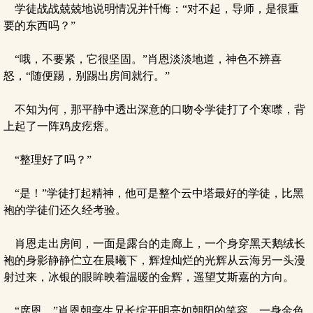
学徒战战兢兢地说明情况并忏悔：“对不起，导师，是很重
要的东西吗？”
“哦，不要紧，它很坚固。”肖恩淡淡地道，神色不辨喜
怒，“随便踢，别踢出房间就行。”
不知为何，那平静中透出深意的口吻令学徒打了个寒噤，背
上起了一阵鸡皮疙瘩。
“整理好了吗？”
“是！”学徒打起精神，他可是整个云中塔最好的学徒，比黑
袍的学徒们还久经考验。
肖恩走出房间，一面是露台的走廊上，一个身穿黑天鹅绒长
袍的身影静静伫立在晨曦下，辉煌灿烂的光辉从云海另一头漫
射过来，冰银的眼眸映着温暖的金辉，遥望艾斯嘉的方向。
“席恩。”肖恩朝孪生兄长绽开明亮如朝阳的笑容，一身金色