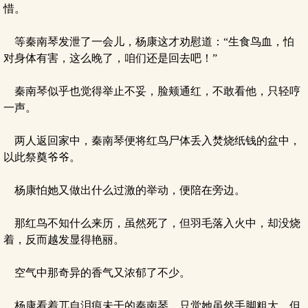
惜。
等秦南琴发泄了一会儿，杨康这才劝慰道：“生食鸟血，怕
对身体有害，这么晚了，咱们还是回去吧！”
秦南琴似乎也觉得举止不妥，脸颊通红，不敢看他，只轻哼
一声。
两人返回家中，秦南琴便将红鸟尸体丢入焚烧纸钱的盆中，
以此祭奠爷爷。
杨康怕她又做出什么过激的举动，便陪在旁边。
那红鸟不知什么来历，虽然死了，但羽毛落入火中，却没烧
着，反而越发显得艳丽。
空气中那奇异的香气又浓郁了不少。
杨康看着兀自泪痕未干的秦南琴，只觉她虽然手脚粗大，但