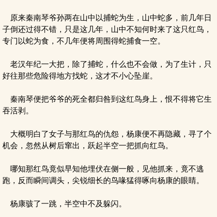
原来秦南琴爷孙两在山中以捕蛇为生，山中蛇多，前几年日
子倒还过得不错，只是这几年，山中不知何时来了这只红鸟，
专门以蛇为食，不几年便将周围得蛇捕食一空。
老汉年纪一大把，除了捕蛇，什么也不会做，为了生计，只
好往那些危险得地方找蛇，这才不小心坠崖。
秦南琴便把爷爷的死全都归咎到这红鸟身上，恨不得将它生
吞活剥。
大概明白了女子与那红鸟的仇怨，杨康便不再隐藏，寻了个
机会，忽然从树后窜出，跃起半空一把抓向红鸟。
哪知那红鸟竟似早知他埋伏在侧一般，见他抓来，竟不逃
跑，反而瞬间调头，尖锐细长的鸟喙猛得啄向杨康的眼睛。
杨康骇了一跳，半空中不及躲闪。