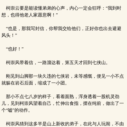
柯崇云要是能读懂弟弟的心声，内心一定会狂呼：“我到时
想，也得他老人家愿意啊！”
“也是，那我写封信，你帮我交给他们，正好你也出去避避
风头！”
“也好！”
柯崇风带着信，一路溜达着，第五天才回到七侠山。
刚见到山脚那一块久违的七侠岩，未等感慨，便见一小不点
就躲在岩石后面，缩成了一小团。
那小不点七八岁的样子，看着面熟，浑身透着一股机灵劲
儿，见到柯崇风望着自己，忙伸出食指，摆在纯前，做出了一
个“嘘”的动作。
柯崇风猜到这多半是山上新收的弟子，在此与人玩闹，不由