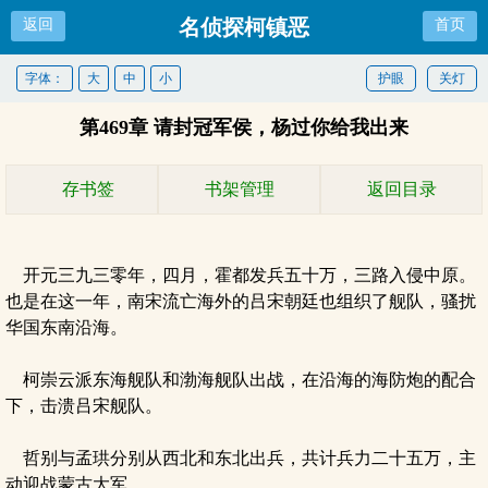
名侦探柯镇恶
返回
首页
字体：
大
中
小
护眼
关灯
第469章 请封冠军侯，杨过你给我出来
存书签
书架管理
返回目录
开元三九三零年，四月，霍都发兵五十万，三路入侵中原。
也是在这一年，南宋流亡海外的吕宋朝廷也组织了舰队，骚扰
华国东南沿海。
柯崇云派东海舰队和渤海舰队出战，在沿海的海防炮的配合
下，击溃吕宋舰队。
哲别与孟珙分别从西北和东北出兵，共计兵力二十五万，主
动迎战蒙古大军。