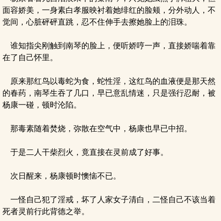
面容娇美，一身素白孝服映衬着她绯红的脸颊，分外动人，不
觉间，心脏砰砰直跳，忍不住伸手去擦她脸上的泪珠。
谁知指尖刚触到南琴的脸上，便听娇哼一声，直接娇喘着靠
在了自己怀里。
原来那红鸟以毒蛇为食，蛇性淫，这红鸟的血液便是那天然
的春药，南琴生吞了几口，早已意乱情迷，只是强行忍耐，被
杨康一碰，顿时沦陷。
那毒素随着焚烧，弥散在空气中，杨康也早已中招。
于是二人干柴烈火，竟直接在灵前成了好事。
次日醒来，杨康顿时懊恼不已。
一怪自己犯了淫戒，坏了人家女子清白，二怪自己不该当着
死者灵前行此背德之举。