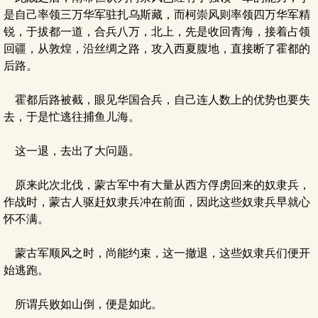
是自己率领三万华军驻扎乌斯藏，而柯崇风则率领四万华军精
锐，于拔都一道，合兵八万，北上，先是收回青海，接着占领
回疆，从敦煌，沿丝绸之路，攻入西夏腹地，直接断了霍都的
后路。
霍都后路被截，眼见华国合兵，自己连人数上的优势也要失
去，于是忙逃往捕鱼儿海。
这一退，去出了大问题。
原来此次北伐，蒙古军中有大量从西方俘虏回来的奴隶兵，
作战时，蒙古人驱赶奴隶兵冲在前面，因此这些奴隶兵早就心
怀不满。
蒙古军顺风之时，尚能约束，这一撤退，这些奴隶兵们便开
始逃跑。
所谓兵败如山倒，便是如此。