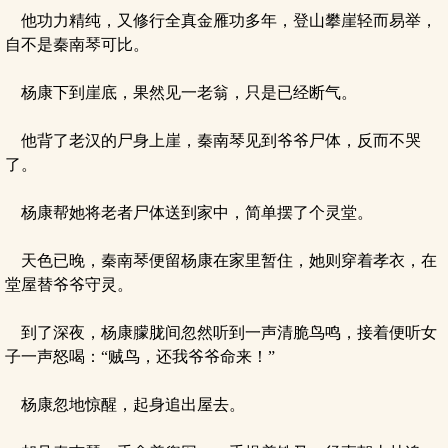
他功力精纯，又修行全真金雁功多年，登山攀崖轻而易举，
自不是秦南琴可比。
杨康下到崖底，果然见一老翁，只是已经断气。
他背了老汉的尸身上崖，秦南琴见到爷爷尸体，反而不哭
了。
杨康帮她将老者尸体送到家中，简单摆了个灵堂。
天色已晚，秦南琴便留杨康在家里暂住，她则穿着孝衣，在
堂屋替爷爷守灵。
到了深夜，杨康朦胧间忽然听到一声清脆鸟鸣，接着便听女
子一声怒喝：“贼鸟，还我爷爷命来！”
杨康忽地惊醒，起身追出屋去。