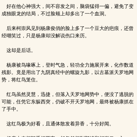
好在他心神强大，间不容发之间，脑袋猛得一偏，避免了变
成独眼龙的结局，不过脸颊上却多出了一个血洞。
后来柯崇风见到杨康俊俏的脸上多了一个豆大的疤痕，还曾
经嘲笑过，只是杨康却没解说伤口来历。
这却是后话。
杨康被鸟喙啄上，登时气急，轻功全力施展开来，化作数道
残影。竟是用出了九阴真经中的螺旋九影，以古墓派天罗地网
势，将红鸟笼住。
红鸟虽然灵慧，迅捷，但落入天罗地网势中，便没了逃脱的
可能，任凭它东躲西突，仍破不开天罗地网，最终被杨康抓在
了手中。
这红鸟极为好看，且通体散发着异香，十分好闻。