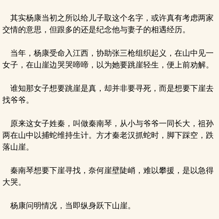
其实杨康当初之所以给儿子取这个名字，或许真有考虑两家
交情的意思，但跟多的还是纪念他与妻子的相遇经历。
当年，杨康受命入江西，协助张三枪组织起义，在山中见一
女子，在山崖边哭哭啼啼，以为她要跳崖轻生，便上前劝解。
谁知那女子想要跳崖是真，却并非要寻死，而是想要下崖去
找爷爷。
原来这女子姓秦，叫做秦南琴，从小与爷爷一同长大，祖孙
两在山中以捕蛇维持生计。方才秦老汉抓蛇时，脚下踩空，跌
落山崖。
秦南琴想要下崖寻找，奈何崖壁陡峭，难以攀援，是以急得
大哭。
杨康问明情况，当即纵身跃下山崖。