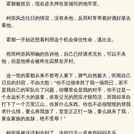
霍都被抓后，现在还关押在皇城司的地牢里。
柯崇风念往日的情谊，没有杀他，反而时常带着好酒好菜去
看他。
霍都一开始还想着利用这个机会保住性命，逃出去。
然而柯崇风明确的告诉他，自己已经请求兄长，可以不杀
他，但是他将会被终生囚禁在开封。
这一世的霍都从来不曾寄人篱下，脾气自然极大，听闻自己
日后的归宿，不由大怒：“你不过侥幸胜了我一场而已，若不
是我自己的军队出了问题，你哪里会是我的对手，你不过是一
个永远长不大的孩童，依靠父兄的照应才能苟活，而我却亲自
打下了一个万里江山，你算什么东西。你也不必假惺惺的替我
求什么情，要么将我放了，堂堂正正打一场，要么就杀了我，
黄金家族的血脉，绝不受辱！”
柯崇风被这话刺击到了，这些日子一直有些闷闷不乐。