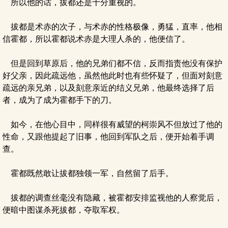
所以他的话，拔都还是十分重视的。
拔都是术赤的次子，与术赤的性格极像，勇猛，直率，他相
信霍都，所以霍都说术赤是大理人杀的，他便信了。
但是回到草原后，他的兄弟们都不信，反而指责他没有保护
好父亲，因此疏远他，虽然他此时也有些怀疑了，但面对刻意
疏远的亲兄弟，以及刻意亲近的结义兄弟，他最终选择了后
者，成为了成为霍都手下的刀。
如今，在他心目中，同样很有威望的柯崇风不但放过了他的
性命，又跟他提起了旧事，他回到军队之后，便开始着手调
查。
霍都既然敢让拔都独领一军，自然留了后手。
拔都的调查丝毫没有隐藏，被霍都安排监视他的人察觉后，
便暗中图谋杀死拔都，夺取军权。