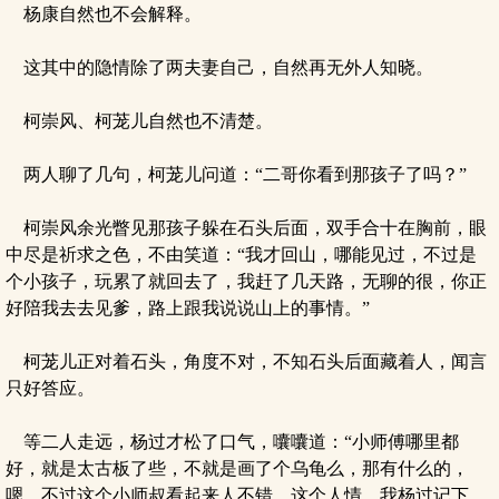
杨康自然也不会解释。
这其中的隐情除了两夫妻自己，自然再无外人知晓。
柯崇风、柯茏儿自然也不清楚。
两人聊了几句，柯茏儿问道：“二哥你看到那孩子了吗？”
柯崇风余光瞥见那孩子躲在石头后面，双手合十在胸前，眼
中尽是祈求之色，不由笑道：“我才回山，哪能见过，不过是
个小孩子，玩累了就回去了，我赶了几天路，无聊的很，你正
好陪我去去见爹，路上跟我说说山上的事情。”
柯茏儿正对着石头，角度不对，不知石头后面藏着人，闻言
只好答应。
等二人走远，杨过才松了口气，囔囔道：“小师傅哪里都
好，就是太古板了些，不就是画了个乌龟么，那有什么的，
嗯，不过这个小师叔看起来人不错，这个人情，我杨过记下