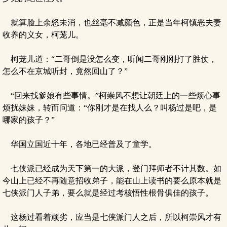
就算脸上余怒未消，也丝毫不减颜色，正是当年柯镇恶夫妻
收养的义女，柯茏儿。
柯茏儿道：“二哥倒是没怎么变，听闻二哥刚刚打了胜仗，
怎么不在京城听封，竟然回山了？”
“回来找爹娘有些事情。”柯崇风不想让朝廷上的一些烦心事
烦扰妹妹，转而问道：“你刚才是在找人么？叫杨过是吧，是
哪家的孩子？”
华国立国近十年，各地已经普及了童学。
七侠派已经成为天下第一的大派，登门拜师者不计其数。如
今山上已经不再随意招收弟子，能在山上读书的要么原本就是
七侠派门人子弟，要么就是经过考核悟性根骨俱佳的孩子。
这杨过看着顽劣，应当是七侠派门人之后，所以柯崇风才有