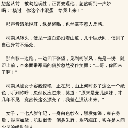
想起从前，被勾起玩性，正要去逗他，忽然听到一声娇
喝：“杨过，你这个小混蛋，给我出来！”
那声音清脆悦耳，纵是娇喝，也丝毫不惹人反感。
柯崇风转头，便见一道白影沿着山道，几个纵跃间，便到了
自己身前不远处。
那白影一边跑，一边四下张望，见到柯崇风，先是一愣，随
即上前，本来面带寒霜的俏脸忽然变作笑颜：“二哥，你回来
了啊！”
柯崇风被女子容貌惊艳，正在想，山上何时多了这么一个绝
色，听到称呼，忽然反应过来，笑道：“原来是茏儿妹妹，才
几年不见，竟然长这么漂亮了，我差点没认出来。”
女子，十七八岁年纪，一身白色纱衣，黑发如瀑，束在身
后，眼眉如黛，肌肤似雪，俏鼻朱唇，乖巧端庄，实在是人间
少见的绝世佳人。