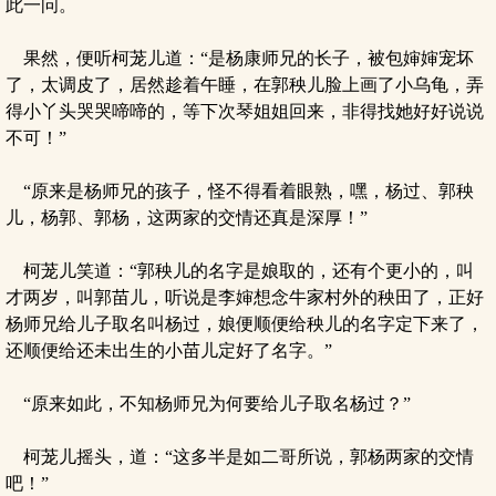
此一问。
果然，便听柯茏儿道：“是杨康师兄的长子，被包婶婶宠坏
了，太调皮了，居然趁着午睡，在郭秧儿脸上画了小乌龟，弄
得小丫头哭哭啼啼的，等下次琴姐姐回来，非得找她好好说说
不可！”
“原来是杨师兄的孩子，怪不得看着眼熟，嘿，杨过、郭秧
儿，杨郭、郭杨，这两家的交情还真是深厚！”
柯茏儿笑道：“郭秧儿的名字是娘取的，还有个更小的，叫
才两岁，叫郭苗儿，听说是李婶想念牛家村外的秧田了，正好
杨师兄给儿子取名叫杨过，娘便顺便给秧儿的名字定下来了，
还顺便给还未出生的小苗儿定好了名字。”
“原来如此，不知杨师兄为何要给儿子取名杨过？”
柯茏儿摇头，道：“这多半是如二哥所说，郭杨两家的交情
吧！”