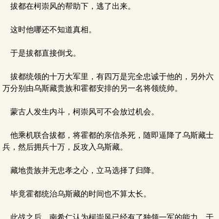
拔都在柯崇风的帮助下，逃了出来。
这时他哪还不知道真相。
于是拔都直接倒戈。
拔都统领的十万大军里，有四万是完全忠诚于他的，另外六
万分别由乌斯藏贵族和霍都安排的另一名将领统帅。
蒙古人发生内斗，柯崇风可不会放过机会。
他乘机联合拔都，将霍都的亲信杀死，随即逼降了乌斯藏士
兵，然后拥兵十万，反攻入乌斯藏。
藏地贵族并无忠孝之心，立马选择了归降。
毕竟霍都统治乌斯藏的时间也不算太长。
此战之后，南希仁认为柯崇风已经有了独领一军的能力，于