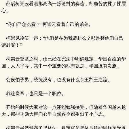
然后柯崇云看着那高高一摞请封的奏疏，却痛苦的揉了揉眉
心。
“你自己怎么看？”柯崇云看着自己的弟弟。
柯崇风冷笑一声：“他们是在为我请封么？那是替他们自己
请封呢！”
柯崇云登基之时，便已经在宪法中明确规定，华国百姓的华
国，人人平等，其中一个重要的标志就是，华国没有贵族。
公侯伯子男，统统没有，也没有什么亲王郡王之流。
就连皇帝，也只是一个职位。
开始的时候大家对这一点还能勉强接受，但随着华国越来越
大，那些功勋大臣们心里自然各个都生出了小心思。
柯崇云虽然颁布了退休法，规定官员退休后还能同样享受退