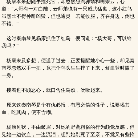
杨康本来想随手捏死它，却忽然想到郭靖和柯崇云，心
道：“大哥有一对白雕，云师弟也有一只威武猛禽，这小红鸟
虽然比不得神雕凶猛，但也通灵，若能收服，养在身边，倒也
不错。”
这时秦南琴见杨康抓住了红鸟，便问道：“杨大哥，可以给
我吗？”
杨康未及多想，便递了过去，正要提醒她小心一些，却见秦
南琴忽然双手一扭，竟把个鸟头生生拧了下来，鲜血登时撒了
一身。
接着也不顾恶心，就口含住鸟颈，吮吸起来。
原来这秦南琴是个有仇必报，有恩必偿的性子，说要喝其
血，吃其肉，便不含糊。
杨康见状，不由皱眉，对她的野蛮粗俗的行为颇觉反感，但
见她一边饮血，一边流泪，想到她刚死了至亲，不觉又有些怜