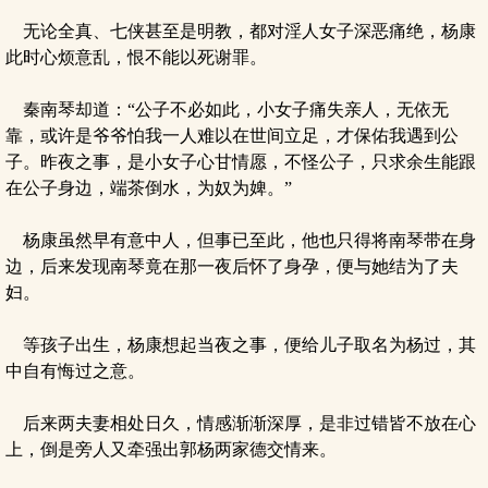
无论全真、七侠甚至是明教，都对淫人女子深恶痛绝，杨康
此时心烦意乱，恨不能以死谢罪。
秦南琴却道：“公子不必如此，小女子痛失亲人，无依无
靠，或许是爷爷怕我一人难以在世间立足，才保佑我遇到公
子。昨夜之事，是小女子心甘情愿，不怪公子，只求余生能跟
在公子身边，端茶倒水，为奴为婢。”
杨康虽然早有意中人，但事已至此，他也只得将南琴带在身
边，后来发现南琴竟在那一夜后怀了身孕，便与她结为了夫
妇。
等孩子出生，杨康想起当夜之事，便给儿子取名为杨过，其
中自有悔过之意。
后来两夫妻相处日久，情感渐渐深厚，是非过错皆不放在心
上，倒是旁人又牵强出郭杨两家德交情来。