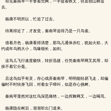
却见秦南琴一手拿着兜网，一手提着铁叉，径直朝山林追
去。
杨康不明所以，忙追了过去。
待离得近了，才发觉，秦南琴追得乃是一只鸟雀。
借着月色，杨康看得清楚，那鸟儿通体赤红，犹如火焰，大
约成年乌鸦大小，鸟喙细长，如剑。
这鸟儿飞行速度极快，转折迅捷，任凭秦南琴网叉其用，却
挨不着它分毫。
且这鸟似乎有灵，存心戏弄秦南琴，明明能轻易飞走，却偏
偏时不时转身飞回，对着女子啼叫，似是存心挑衅。
秦南琴显然对这红鸟深恶痛绝，一边挥舞网叉，一边喝骂。
杨康隐在树后，渐渐听出门道来。