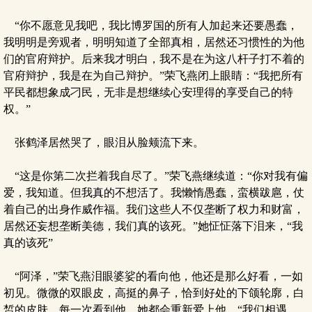
“你不愿意见我吧，我比博罗国的所有人加起来还要愚蠢，
我明明是旁观者，明明知道了全部真相，居然还习惯性的为他
们的官府辩护。后来我才明白，我不是在为这八杆子打不着的
官府辩护，我是在为自己辩护。”荣飞燕闭上眼睛：“我把所有
平民都想象成刁民，无非是想继续心安理得的享受自己的特
权。”
张鹤泽居然哭了，眼泪从脸颊流下来。
“这是你第二次拦着我自尽了。”荣飞燕继续道：“你对我有偏
爱，我知道。但我真的不想活了。我懒惰愚蠢，蛮横跋扈，仗
着自己的出身作威作福。我们这些人不仅垄断了权力和财富，
居然还妄想垄断美德，我们真的该死。”她怔怔落下泪来，“我
真的该死”
“阿泽，”荣飞燕泪眼婆娑的看向他，他还是那么好看，一如
初见。微微的双眼皮，高挺的鼻子，恰到好处的下颌轮廓，白
皙的皮肤。每一次看到他，她都会重新爱上他，“我们相遇，