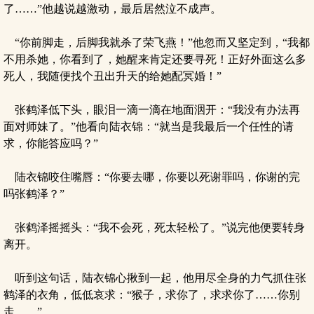
了……”他越说越激动，最后居然泣不成声。
“你前脚走，后脚我就杀了荣飞燕！”他忽而又坚定到，“我都
不用杀她，你看到了，她醒来肯定还要寻死！正好外面这么多
死人，我随便找个丑出升天的给她配冥婚！”
张鹤泽低下头，眼泪一滴一滴在地面洇开：“我没有办法再
面对师妹了。”他看向陆衣锦：“就当是我最后一个任性的请
求，你能答应吗？”
陆衣锦咬住嘴唇：“你要去哪，你要以死谢罪吗，你谢的完
吗张鹤泽？”
张鹤泽摇摇头：“我不会死，死太轻松了。”说完他便要转身
离开。
听到这句话，陆衣锦心揪到一起，他用尽全身的力气抓住张
鹤泽的衣角，低低哀求：“猴子，求你了，求求你了……你别
走……”