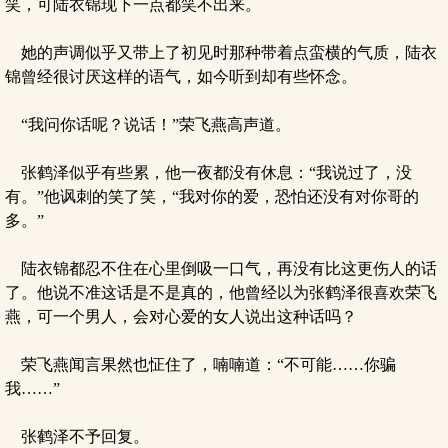
笑，可陆衣锦现下一点都笑不出来。
她的声调似乎又带上了初见时那种带着点蛮横的气质，陆衣
锦曾经很讨厌这样的语气，如今听到却有些怀念。
“我问你话呢？说话！”荣飞燕高声道。
张鹤泽似乎有些累，他一夜都没有休息：“我说过了，没
有。”他讽刺的笑了笑，“我对你的爱，恐怕还没有对你哥的
多。”
陆衣锦都忍不住在心里倒吸一口气，再没有比这更伤人的话
了。他说不准这话是不是真的，他曾经以为张鹤泽很喜欢荣飞
燕，可一个男人，会对心爱的女人说出这种话吗？
荣飞燕闻言果然也怔住了，喃喃道：“不可能……你骗
我……”
张鹤泽不予回复。