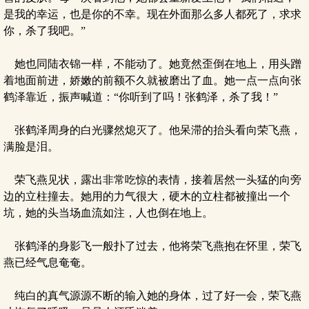
是我的幸运，也是你的不幸。现在外面那么多人都死了，求求
你，杀了我吧。”
她也同陆衣锦一样，不能动了。她竟然歪倒在地上，用头蹭
着地面前进，娇嫩的前额不久就被磨出了血。她一点一点向张
鹤泽靠近，振声喊道：“你听到了吗！张鹤泽，杀了我！”
张鹤泽周身的白光骤然熄灭了。他呆滞的抬头看向荣飞燕，
满脸是泪。
荣飞燕见状，露出非常吃惊的表情，接着居然一头猛的向旁
边的立柱撞去。她用的力气很大，硬木的立柱都被撞出一个
坑，她的头当场血流如注，人也倒在地上。
张鹤泽的身影飞一般扑了过去，他将荣飞燕抱在怀里，荣飞
燕已经气息奄奄。
纯白的真气源源不断的输入她的身体，过了好一会，荣飞燕