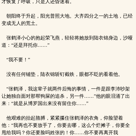
才恢复了呼吸，只是人还昏迷着。
朝阳终于升起，阳光普照大地。大齐四分之一的土地，已经
变成无人的荒土。
张鹤泽小心的抱起荣飞燕，轻轻将她放到陆衣锦身边，沙哑
道：“还是拜托你……”
“我不要！”
没有任何铺垫，陆衣锦斩钉截铁，眼都不眨的看着他。
“张鹤泽，我这辈子就两件后悔的事情，一件是跟李沛吵架
让她独自面对那帮狗屎的追杀，另一件……”他的眼泪涌了出
来：“就是从博罗国出来没有留住你……”
他艰难的抬起胳膊，紧紧攥住张鹤泽的衣角，仰脸望着
他：“我再也不要放手了，你要去哪，这么个烂摊子，你要全
甩给我吗？你还要脸吗姓张的！你……你不要再离开我