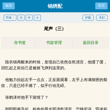
锦绣配
返回
首页
字体：
大
中
小
护眼
关灯
尾声（三）
存书签
书架管理
返回目录
陆衣锦再醒来的时候，发现自己依然在乾清宫，他缓了缓，
回忆起之前自己是被掀飞摔到这里的。
他勉力抬起左手一点点，正反面观看，左手上布满细密的裂
纹，只是已经不痛了，似乎行动无碍。
张鹤泽对他手下留情了？
朝阳即将升起，粉色的晨光照进乾清宫，宁静安详。昏迷前