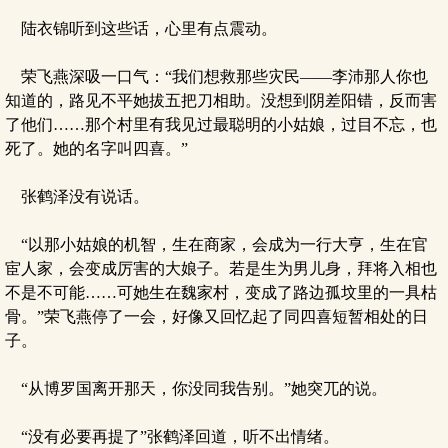
陆衣锦听到这些话，心里有点震动。
荣飞燕深吸一口气：“我们想救那些灾民——李沛那人你也
知道的，路见不平她拔五把刀相助。没想到阴差阳错，反而害
了他们……那个村里有我见过最聪明的小姑娘，过目不忘，也
死了。她的名字叫四喜。”
张鹤泽没有说话。
“以那小姑娘的机智，生在商家，会成为一行大亨，生在官
宦人家，会变成厉害的大娘子。若是生为男儿身，拜将入相也
不是不可能……可她生在魏家村，变成了路边孤坟里的一具枯
骨。”荣飞燕停了一会，好像又回忆起了同四喜短暂相处的日
子。
“从博罗国离开那天，你没同我告别。”她突兀的说。
“没有必要再提了”张鹤泽回道，听不出情绪。