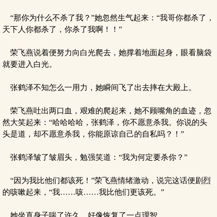
“那你为什么不杀了我？”她忽然生气起来：“我哥你都杀了，
天下人你都杀了，你杀了我啊！！”
荣飞燕说着便努力向白光爬去，她撑着地面起身，眼看脑袋
就要进入白光。
张鹤泽不知怎么一用力，她瞬间飞了出去摔在大殿上。
荣飞燕吐出两口血，艰难的爬起来，她不顾嘴角的血迹，忽
然大笑起来：“哈哈哈哈，张鹤泽，你不愿意杀我。你说的头
头是道，却不愿意杀我，你能原谅自己的自私吗？！”
张鹤泽皱了皱眉头，勉强笑道：“我为何定要杀你？”
“因为我比他们都该死！”荣飞燕情绪激动，说完这话便剧烈
的咳嗽起来，“我……咳……我比他们更该死。”
她坐直身子喘了许久，好像恢复了一点理智。