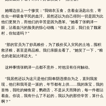
她嘴边挂上一个惨笑：“我锦衣玉食，含着金汤匙出生，寄
生虫一样吸食平民的血汗。居然还以为自己得到一切是因为比
他们更努力，而他们的辛苦是因为愚笨。”她看了张鹤泽一
眼，沾着血污的脸美的惊心动魄：“你走之后，我们去了魏家
村，你知道吗？”
“那的官员为了炒高粮价，为了贱价买入灾民的土地，囤积
救济粮，甚至是商品粮。我们亲眼去看了。”她笑了一下，“粮
仓的老鼠比球还大。”
这种事情张鹤泽一点都不意外，对他没有任何触动。
“我居然还以为这只是他们阳奉阴违擅自为之，直到我发
现，他们和我哥是一派的，年节都有上供……我的珠宝，我的
首饰，我吃的鲫鱼背，鹦鹉舌，不是从天而降的，每一件都沾
着血。你说，我有什么了不起的，我以为的那些辛苦，算什么
啊？”