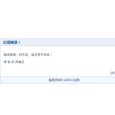
出现错误！
错误原因：对不起，该文章不存在！
请
返 回
并修正
[
关
版权所有©
d44l小说网