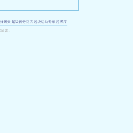
好屠夫
超级传奇商店
超级运动专家
超级浮
的特工
我夺舍了魔皇
都市极品医仙
九天
酋
者欣赏。