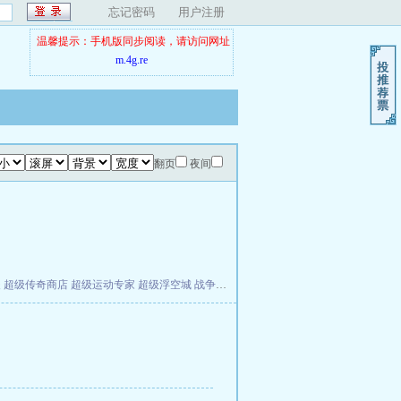
忘记密码
用户注册
温馨提示：手机版同步阅读，请访问网址
m.4g.re
翻页
夜间
夫
超级传奇商店
超级运动专家
超级浮空城
战争天堂
混元道纪
教练万岁
都市全能巨星