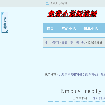
收藏4g小说网
首页
玄幻小说
修真小说
d44l小说网
>
修真小说
>
云中魅
> 43.城主捉
热门推荐：
九层天界
绿茵峥嵘
我是杀毒软件
美
Empty reply 
分享本书到：
一键分享
新