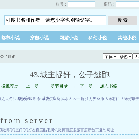
账号：
密码：
搜 索
都市小说
穿越小说
网游小说
科幻小说
其他小说
奸，公子逃跑
43.城主捉奸，公子逃跑
投推荐票
上一章
章节目录
下一章
加入书签
←
→
漫之大冬兵
华娱宗师
斩杀
系统供应商
风水大术士
斩邪
万界圣师
大宋将门
大宋好屠
from server
浪微博
QQ空间
QQ好友
百度贴吧
腾讯微博
百度搜藏
百度新首页
复制网址