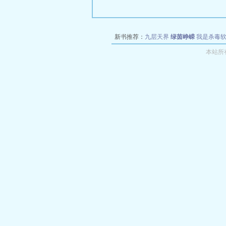
新书推荐：
九层天界
绿茵峥嵘
我是杀毒
空城
战争天堂
混元道纪
教练万岁
都市全
本站所