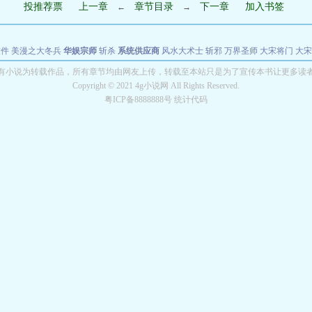
投推荐票
上一章
章节目录
下一章
加入书签
←
→
软件
美漫之大冬兵
华娱宗师
斩杀
系统供应商
风水大术士
斩邪
万界圣师
大宋将门
大宋
能巨星
绝对交易
全职武神
位面复制大师
华娱特效大亨
原始大厨王
怪物聊天群
某美漫
有小说为转载作品，所有章节均由网友上传，转载至本站只是为了宣传本书让更多读
Copyright © 2021 4g小说网 All Rights Reserved.
长别打脸
粤ICP备8888888号 统计代码