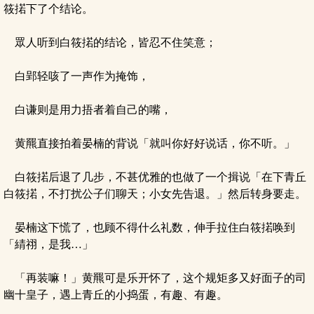
筱掿下了个结论。
眾人听到白筱掿的结论，皆忍不住笑意；
白郢轻咳了一声作为掩饰，
白谦则是用力捂者着自己的嘴，
黄羆直接拍着晏楠的背说「就叫你好好说话，你不听。」
白筱掿后退了几步，不甚优雅的也做了一个揖说「在下青丘
白筱掿，不打扰公子们聊天；小女先告退。」然后转身要走。
晏楠这下慌了，也顾不得什么礼数，伸手拉住白筱掿唤到
「綪祤，是我…」
「再装嘛！」黄羆可是乐开怀了，这个规矩多又好面子的司
幽十皇子，遇上青丘的小捣蛋，有趣、有趣。