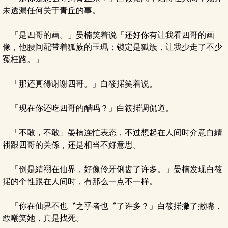
未透漏任何关于青丘的事。
「是四哥的画。」晏楠笑着说「还好你有让我看四哥的画
像，他腰间配带着狐族的玉珮；锁定是狐族，让我少走了不少
冤枉路。」
「那还真得谢谢四哥。」白筱掿笑着说。
「现在你还吃四哥的醋吗？」白筱掿调侃道。
「不敢，不敢」晏楠连忙表态，不过想起在人间时介意白綪
祤跟四哥的关係，还是相当不好意思。
「倒是綪祤在仙界，好像伶牙俐齿了许多。」晏楠发现白筱
掿的个性跟在人间时，有那么一点不一样。
「你在仙界不也〝之乎者也〞了许多？」白筱掿撇了撇嘴，
敢嘲笑她，真是找死。