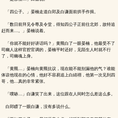
「四公子。」晏楠走道白郢及白谦面前拱手作揖。
「数日前拜见令尊及令堂，得知四公子正前往北郊，故特追
赶而来…。」晏楠说着。
「你就不能好好讲话吗？」黄羆白了一眼晏楠，他最受不了
司幽人这样官腔官调的，晏楠平时还好，见陌生人时就不行
了，司幽魂上身。
「黄羆…」晏楠向黄羆抗议，现在能不能别漏他的气？谁能
体谅他现在的心情，他好不容易追上白綪祤，他第一次见到四
哥，他…真的非常紧张。
「噗哧…」白谦笑了出来，这位跟在人间时怎么差这么多。
白郢瞟了一眼白谦，没有多说什么。