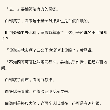
「去。」晏楠简洁有力的回答。
白郢笑了，看来这十皇子对掿儿也是百依百顺的。
听到晏楠要去北郊，黄羆就着急了，这小子还真的不回司幽
了？
「你说去就去啊？四公子也没说让你跟？」黄羆说。
「不知四哥可否让妹婿同行？」晏楠拱手作揖，正经八百地
问。
白郢咳了两声，看向白筱掿。
白筱掿张着嘴、红着脸还没反应过来。
白谦则是捧腹大笑，这两个人以后在一起可是有趣的很。