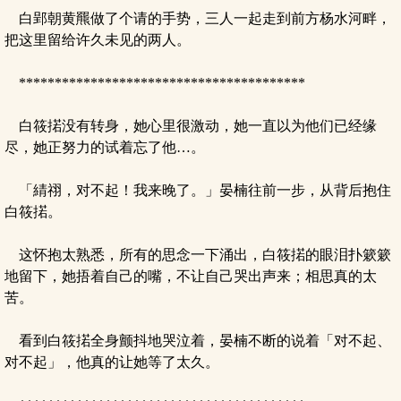
白郢朝黄羆做了个请的手势，三人一起走到前方杨水河畔，
把这里留给许久未见的两人。
****************************************
白筱掿没有转身，她心里很激动，她一直以为他们已经缘
尽，她正努力的试着忘了他…。
「綪祤，对不起！我来晚了。」晏楠往前一步，从背后抱住
白筱掿。
这怀抱太熟悉，所有的思念一下涌出，白筱掿的眼泪扑簌簌
地留下，她捂着自己的嘴，不让自己哭出声来；相思真的太
苦。
看到白筱掿全身颤抖地哭泣着，晏楠不断的说着「对不起、
对不起」，他真的让她等了太久。