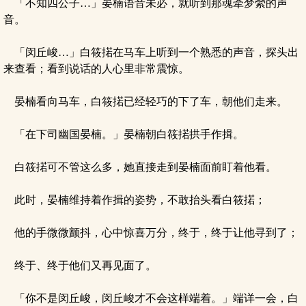
「不知四公子…」晏楠语音未必，就听到那魂牵梦縈的声
音。
「闵丘峻…」白筱掿在马车上听到一个熟悉的声音，探头出
来查看；看到说话的人心里非常震惊。
晏楠看向马车，白筱掿已经轻巧的下了车，朝他们走来。
「在下司幽国晏楠。」晏楠朝白筱掿拱手作揖。
白筱掿可不管这么多，她直接走到晏楠面前盯着他看。
此时，晏楠维持着作揖的姿势，不敢抬头看白筱掿；
他的手微微颤抖，心中惊喜万分，终于，终于让他寻到了；
终于、终于他们又再见面了。
「你不是闵丘峻，闵丘峻才不会这样端着。」端详一会，白