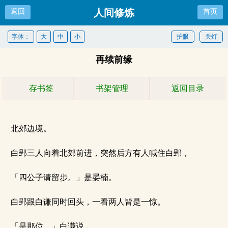
人间修炼
返回
首页
字体：
大
中
小
护眼
关灯
再续前缘
存书签
书架管理
返回目录
北郊边境。
白郢三人向着北郊前进，突然后方有人喊住白郢，
「四公子请留步。」是晏楠。
白郢跟白谦同时回头，一看两人皆是一惊。
「是那位…」白谦说。