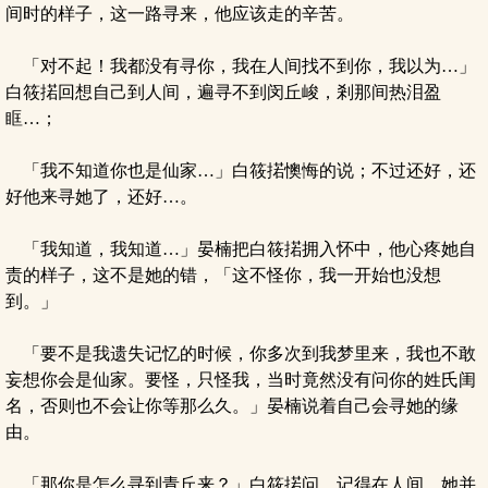
间时的样子，这一路寻来，他应该走的辛苦。
「对不起！我都没有寻你，我在人间找不到你，我以为…」
白筱掿回想自己到人间，遍寻不到闵丘峻，剎那间热泪盈
眶…；
「我不知道你也是仙家…」白筱掿懊悔的说；不过还好，还
好他来寻她了，还好…。
「我知道，我知道…」晏楠把白筱掿拥入怀中，他心疼她自
责的样子，这不是她的错，「这不怪你，我一开始也没想
到。」
「要不是我遗失记忆的时候，你多次到我梦里来，我也不敢
妄想你会是仙家。要怪，只怪我，当时竟然没有问你的姓氏闺
名，否则也不会让你等那么久。」晏楠说着自己会寻她的缘
由。
「那你是怎么寻到青丘来？」白筱掿问，记得在人间，她并