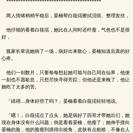
****************************************
两人情绪稍稍平稳后，晏楠帮白筱掿擦拭泪痕、整理发丝，
他仔细的看着白筱掿，她比在人间时还纤瘦，气色也不是很
好，
狐家长辈说她病了一场，病好出来散心，晏楠知道后真的好
心疼。
他们一别数月，只要每每想起她可能与自己同在仙界，他便
一刻也不愿歇息，只想尽快寻得芳踪；但他还是来晚了，他让
她吃了太多的苦。
「綪祤…身体好些了吗？」晏楠看着白筱掿轻轻地说。
「嗯！」白筱掿点了点头，她是病好了四哥才带她出们，她
现在身体没有什么问题；倒是看着晏楠，他瘦了；她伸手摸向
晏楠的脸，他的脸瘦到摸得出稜角，皮肤有点粗糙，不像在人