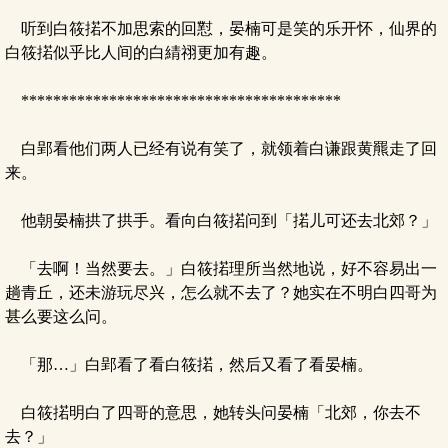
听到白筱掿不加思索的回懟，晏楠可是笑的乐开怀，仙界的
白筱掿似乎比人间的白綪祤更加有趣。
****************************************
白郢看他们两人已经有说有笑了，就领着白谦跟黄羆走了回
来。
他朝晏楠拱了拱手。看向白筱掿问到「掿儿可还去北郊？」
「去啊！当然要去。」白筱掿理所当然地说，好不容易出一
趟青丘，还未游玩尽兴，怎么就不去了？她实在不明白四哥为
甚么要这么问。
「那…」白郢看了看白筱掿，然后又看了看晏楠。
白筱掿明白了四哥的意思，她转头问晏楠「北郊，你去不
去？」