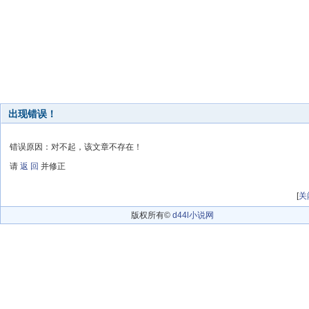
出现错误！
错误原因：对不起，该文章不存在！
请
返 回
并修正
[
关
版权所有©
d44l小说网